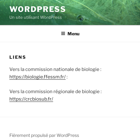
Aller
WORDPRESS
au
Un site utilisant WordPress
contenu
principal
Menu
LIENS
Vers la commission nationale de biologie :
https://biologie.ffessm.fr/
:
Vers la commission régionale de biologie :
https://crcbiosub.fr/
Fièrement propulsé par WordPress